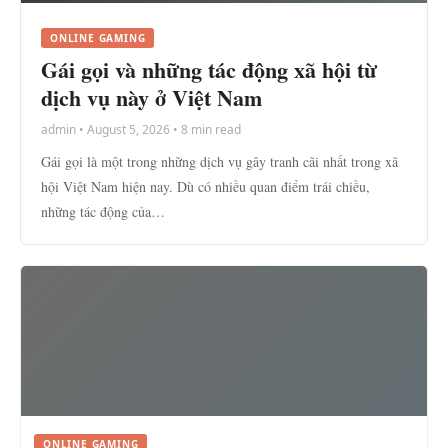
ONLINE GAMING
Gái gọi và những tác động xã hội từ
dịch vụ này ở Việt Nam
admin • August 5, 2026 • 8 min read
Gái gọi là một trong những dịch vụ gây tranh cãi nhất trong xã
hội Việt Nam hiện nay. Dù có nhiều quan điểm trái chiều,
những tác động của…
ONLINE GAMING