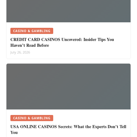
CASINO & GAMBLING
CREDIT CARD CASINOS Uncovered: Insider Tips You
Haven’t Read Before
July 26, 2026
CASINO & GAMBLING
USA ONLINE CASINOS Secrets: What the Experts Don’t Tell
You