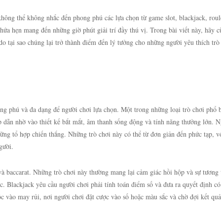
không thể không nhắc đến phong phú các lựa chọn từ game slot, blackjack, roul
 hứa hẹn mang đến những giờ phút giải trí đầy thú vị. Trong bài viết này, hãy 
o tại sao chúng lại trở thành điểm đến lý tưởng cho những người yêu thích trò
hong phú và đa dạng để người chơi lựa chọn. Một trong những loại trò chơi phổ 
dẫn nhờ vào thiết kế bắt mắt, âm thanh sống động và tính năng thưởng lớn. 
ững tổ hợp chiến thắng. Những trò chơi này có thể từ đơn giản đến phức tạp, v
gười.
 và baccarat. Những trò chơi này thường mang lại cảm giác hồi hộp và sự tương 
c. Blackjack yêu cầu người chơi phải tính toán điểm số và đưa ra quyết định có
ộc vào may rủi, nơi người chơi đặt cược vào số hoặc màu sắc và chờ đợi kết qu