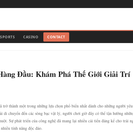
SPORTS
CASINO
CONTACT
Hàng Đầu: Khám Phá Thế Giới Giải Trí
ến đã trở thành một trong những lựa chọn phổ biến nhất dành cho những người yêu
i di chuyển đến các sòng bạc vật lý, người chơi giờ đây có thể tận hưởng nhữn
huột. Sự phát triển của công nghệ đã mang lại nhiều cải tiến đáng kể cho trải 
 nhiều tính năng độc đáo.