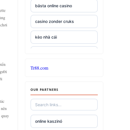
bästa online casino
ette
cùng
casino zonder cruks
 chơi
kèo nhà cái
non GamStop casinos
biến
Tr88.com
gambling sites not on
Người
GamStop
ới
OUR PARTNERS
UK casinos not on GamStop
tác
gambling sites not on
 nên
GamStop
ả quay
online kaszinó
casino sites