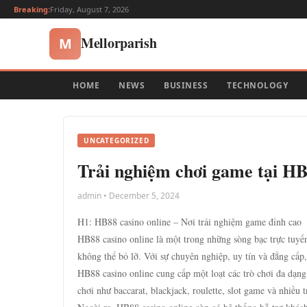
Breaking:
Friday, August 7, 2026
Mellorparish
M
HOME
NEWS
BUSINESS
TECHNOLOGY
UNCATEGORIZED
Trải nghiệm chơi game tại HB
admin • December 5, 2024
H1: HB88 casino online – Nơi trải nghiệm game đỉnh cao
HB88 casino online là một trong những sòng bạc trực tuyế
không thể bỏ lỡ. Với sự chuyên nghiệp, uy tín và đẳng cấp
HB88 casino online cung cấp một loạt các trò chơi đa dạng 
chơi như baccarat, blackjack, roulette, slot game và nhiều 