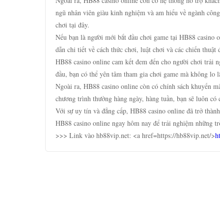
Ngoài ra, HB88 casino online còn có hệ thống hỗ trợ khách
ngũ nhân viên giàu kinh nghiệm và am hiểu về ngành công 
chơi tại đây.
Nếu bạn là người mới bắt đầu chơi game tại HB88 casino o
dẫn chi tiết về cách thức chơi, luật chơi và các chiến thuật
HB88 casino online cam kết đem đến cho người chơi trải n
đầu, bạn có thể yên tâm tham gia chơi game mà không lo lắ
Ngoài ra, HB88 casino online còn có chính sách khuyến m
chương trình thưởng hàng ngày, hàng tuần, bạn sẽ luôn có 
Với sự uy tín và đẳng cấp, HB88 casino online đã trở thàn
HB88 casino online ngay hôm nay để trải nghiệm những tr
>>> Link vào hb88vip.net: <a href=https://hb88vip.net/>
h