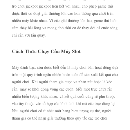
trò chơi jackpot jackpot liên kết với nhau, cho phép game thủ
được thời cơ đoạt giải thưởng lớn cao hơn thông qua chơi trên
nhiều máy khác nhau. Vì các giải thưởng lớn lao, game thủ luôn
cảm thấy hài lòng và mong chờ thời cơ để thay đổi cả cuộc sống
chỉ cần với lần quay.
Cách Thức Chạy Của Máy Slot
Máy đánh bạc, còn được biết đến là máy chơi bài, hoạt động dựa
trên một quy trình ngẫu nhiên hoàn toàn để sản xuất kết quả cho
người chơi. Khi người tham gia cược và nhấn nút hoặc là kéo
cần, máy sẽ khởi động vòng các cuộn. Mỗi một trục chứa rất
nhiều biểu tượng khác nhau, và kết quả cuối cùng sẽ phụ thuộc
vào tùy thuộc vào tổ hợp các hình ảnh khi mà các trục dừng lại.
Nếu người chơi có ít nhất một hàng biểu tượng cụ thể, người
tham gia có thể nhận giải thưởng theo quy tắc các trò chơi.