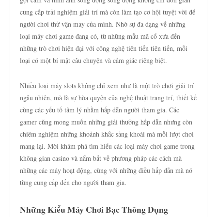
cung cấp trải nghiệm giải trí mà còn làm tạo cơ hội tuyệt vời để
người chơi thử vận may của mình. Nhờ sự đa dạng về những
loại máy chơi game đang có, từ những mẫu mã cổ xưa đến
những trò chơi hiện đại với công nghệ tiên tiến tiên tiến, mỗi
loại có một bí mật câu chuyện và cảm giác riêng biệt.
Nhiều loại máy slots không chỉ xem như là một trò chơi giải trí
ngẫu nhiên, mà là sự hòa quyện của nghệ thuật trang trí, thiết kế
cùng các yếu tố tâm lý nhằm hấp dẫn người tham gia. Các
gamer cũng mong muốn những giải thưởng hấp dẫn nhưng còn
chiêm nghiệm những khoảnh khắc sảng khoái mà mỗi lượt chơi
mang lại. Mời khám phá tìm hiểu các loại máy chơi game trong
không gian casino và nắm bắt về phương pháp các cách mà
những các máy hoạt động, cùng với những điều hấp dẫn mà nó
từng cung cấp đến cho người tham gia.
Những Kiểu Máy Chơi Bạc Thông Dụng