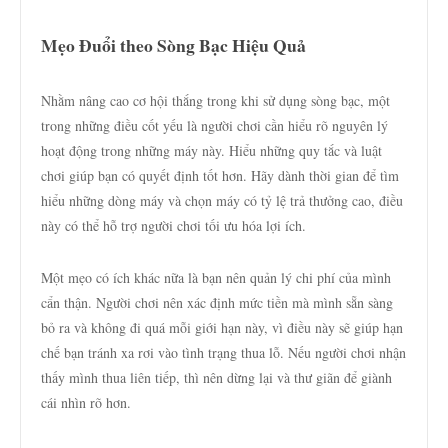
Mẹo Đuổi theo Sòng Bạc Hiệu Quả
Nhằm nâng cao cơ hội thắng trong khi sử dụng sòng bạc, một
trong những điều cốt yếu là người chơi cần hiểu rõ nguyên lý
hoạt động trong những máy này. Hiểu những quy tắc và luật
chơi giúp bạn có quyết định tốt hơn. Hãy dành thời gian để tìm
hiểu những dòng máy và chọn máy có tỷ lệ trả thưởng cao, điều
này có thể hỗ trợ người chơi tối ưu hóa lợi ích.
Một mẹo có ích khác nữa là bạn nên quản lý chi phí của mình
cẩn thận. Người chơi nên xác định mức tiền mà mình sẵn sàng
bỏ ra và không đi quá mỗi giới hạn này, vì điều này sẽ giúp hạn
chế bạn tránh xa rơi vào tình trạng thua lỗ. Nếu người chơi nhận
thấy mình thua liên tiếp, thì nên dừng lại và thư giãn để giành
cái nhìn rõ hơn.