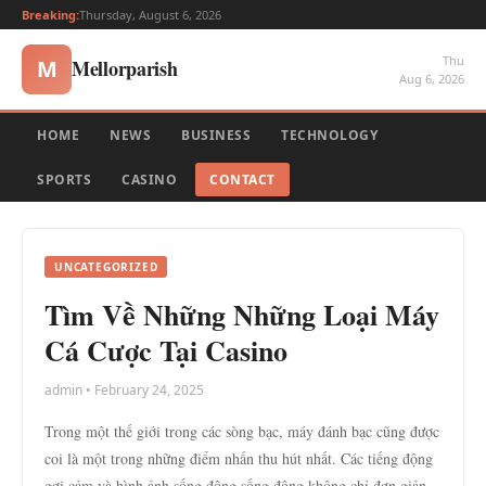
Breaking:
Thursday, August 6, 2026
Thu
Mellorparish
M
Aug 6, 2026
HOME
NEWS
BUSINESS
TECHNOLOGY
SPORTS
CASINO
CONTACT
UNCATEGORIZED
Tìm Về Những Những Loại Máy
Cá Cược Tại Casino
admin • February 24, 2025
Trong một thế giới trong các sòng bạc, máy đánh bạc cũng được
coi là một trong những điểm nhấn thu hút nhất. Các tiếng động
gợi cảm và hình ảnh sống động sống động không chỉ đơn giản