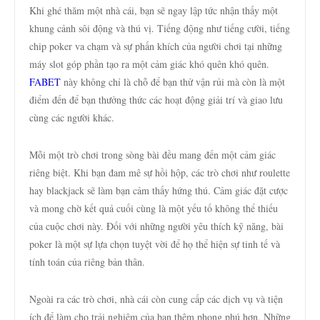
Khi ghé thăm một nhà cái, bạn sẽ ngay lập tức nhận thấy một
khung cảnh sôi động và thú vị. Tiếng động như tiếng cười, tiếng
chip poker va chạm và sự phấn khích của người chơi tại những
máy slot góp phần tạo ra một cảm giác khó quên khó quên.
FABET
này không chỉ là chỗ để bạn thử vận rủi mà còn là một
điểm đến để bạn thưởng thức các hoạt động giải trí và giao lưu
cùng các người khác.
Mỗi một trò chơi trong sòng bài đều mang đến một cảm giác
riêng biệt. Khi bạn đam mê sự hồi hộp, các trò chơi như roulette
hay blackjack sẽ làm bạn cảm thấy hứng thú. Cảm giác đặt cược
và mong chờ kết quả cuối cùng là một yếu tố không thể thiếu
của cuộc chơi này. Đối với những người yêu thích kỹ năng, bài
poker là một sự lựa chọn tuyệt vời để họ thể hiện sự tinh tế và
tính toán của riêng bản thân.
Ngoài ra các trò chơi, nhà cái còn cung cấp các dịch vụ và tiện
ích để làm cho trải nghiệm của bạn thêm phong phú hơn. Những