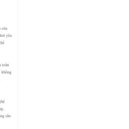
licens
casino utan spelpaus
bästa online casinon
utländska casino
n của
online casinos canada
chơi yêu
casino utan svensk licens
thể
online casinos canada
casino utan svensk licens
n toàn
online casino
casino utan spelpaus
y không
i
online casino
casino utan svensk licens
online casinos canada
ghệ
casino utan spelpaus
ng.
nettcasino
ởng sâu
utländska casino
zahraniční sázkové kanceláře