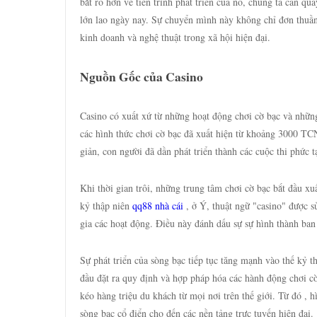
bắt rõ hơn về tiến trình phát triển của nó, chúng ta cần qua
lớn lao ngày nay. Sự chuyển mình này không chỉ đơn thuần 
kinh doanh và nghệ thuật trong xã hội hiện đại.
Nguồn Gốc của Casino
Casino có xuất xứ từ những hoạt động chơi cờ bạc và những
các hình thức chơi cờ bạc đã xuất hiện từ khoảng 3000 T
giản, con người đã dần phát triển thành các cuộc thi phức t
Khi thời gian trôi, những trung tâm chơi cờ bạc bắt đầu xuấ
kỷ thập niên
qq88 nhà cái
, ở Ý, thuật ngữ "casino" được s
gia các hoạt động. Điều này đánh dấu sự sự hình thành ban
Sự phát triển của sòng bạc tiếp tục tăng mạnh vào thế k
đầu đặt ra quy định và hợp pháp hóa các hành động chơi cờ 
kéo hàng triệu du khách từ mọi nơi trên thế giới. Từ đó , h
sòng bạc cổ điển cho đến các nền tảng trực tuyến hiện đại.