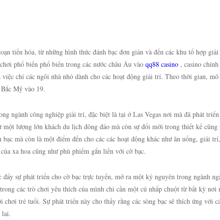
 đoạn tiến hóa, từ những hình thức đánh bạc đơn giản và đến các khu tổ hợp giải 
 chơi phổ biến phổ biến trong các nước châu Âu vào
qq88 casino
, casino chính
 việc chỉ các ngôi nhà nhỏ dành cho các hoạt động giải trí. Theo thời gian, mô
c Bắc Mỹ vào 19.
ng ngành công nghiệp giải trí, đặc biệt là tại ở Las Vegas nơi mà đã phát triển
 từ một lượng lớn khách du lịch đông đảo mà còn sự đổi mới trong thiết kế cũng
nh bạc mà còn là một điểm đến cho các các hoạt động khác như ăn uống, giải trí,
g của xa hoa cũng như phù phiếm gắn liền với cờ bạc.
úc đẩy sự phát triển cho cờ bạc trực tuyến, mở ra một kỷ nguyên trong ngành n
trong các trò chơi yêu thích của mình chỉ cần một cú nhấp chuột từ bất kỳ nơi 
i chơi trẻ tuổi. Sự phát triển này cho thấy rằng các sòng bạc sẽ thích ứng với c
lai.