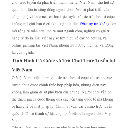
chơi trực tuyến đã phát triển mạnh mẽ tại Việt Nam, thu hút sự
quan tâm lớn từ cộng đồng người chơi. Với sự phát triển của
công nghệ và Internet, casino trực tuyến và các trò chơi cá cược
không chỉ giới hạn ở các khu vực đất liền
i9bet uy tín không
còn
mở rộng ra toàn cầu, tạo ra một ngành công nghiệp có giá trị
hàng tỷ đô la. Bài viết này sẽ tìm hiểu về casino betting và
online gaming tại Việt Nam, những xu hướng hiện tại và tương
lai của ngành.
Tình Hình Cá Cược và Trò Chơi Trực Tuyến tại
Việt Nam
Ở Việt Nam, việc tham gia các trò chơi cá cược và casino trực
tuyến chưa được chính thức hợp pháp hóa, nhưng điều này
không làm giảm đi sự phổ biến của chúng. Người chơi vẫn có
thể tham gia cá cược thông qua các nền tảng quốc tế mà không
bị hạn chế về mặt pháp lý. Chính vì vậy, các casino trực tuyến
quốc tế đã trở thành sự lựa chọn phổ biến của người chơi Việt
Nam.
Các trò chơi casino trực tuyến phổ biến hiện nay bao gồm: