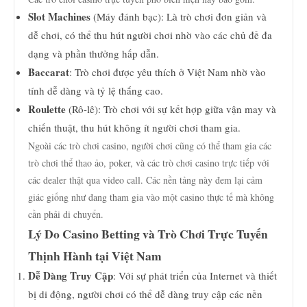
Slot Machines
(Máy đánh bạc): Là trò chơi đơn giản và
dễ chơi, có thể thu hút người chơi nhờ vào các chủ đề đa
dạng và phần thưởng hấp dẫn.
Baccarat
: Trò chơi được yêu thích ở Việt Nam nhờ vào
tính dễ dàng và tỷ lệ thắng cao.
Roulette
(Rô-lê): Trò chơi với sự kết hợp giữa vận may và
chiến thuật, thu hút không ít người chơi tham gia.
Ngoài các trò chơi casino, người chơi cũng có thể tham gia các
trò chơi thể thao ảo, poker, và các trò chơi casino trực tiếp với
các dealer thật qua video call. Các nền tảng này đem lại cảm
giác giống như đang tham gia vào một casino thực tế mà không
cần phải di chuyển.
Lý Do Casino Betting và Trò Chơi Trực Tuyến
Thịnh Hành tại Việt Nam
Dễ Dàng Truy Cập
: Với sự phát triển của Internet và thiết
bị di động, người chơi có thể dễ dàng truy cập các nền