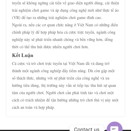
tuyến sẽ không ngừng cải tiến về giao diện người dùng, cải thiện
trải nghiệm chơi game và áp dụng công nghệ mới như thực tế ảo
(VR) để tạo ra những trải nghiệm chơi game đỉnh cao.
Ngoài ra, nếu các cơ quan chức năng ở Việt Nam có những điều
chỉnh pháp lý để hợp pháp hóa cá cược trực tuyến, ngành công
nghiệp này sẽ phát triển nhanh chóng và bền vững hơn, đồng
thời có thể thu hút được nhiều người chơi hơn.
Kết Luận
Cá cược và trò chơi trực tuyến tại Việt Nam đã và đang trở
thành một ngành công nghiệp đầy tiềm năng. Dù còn gặp một
số thách thức, nhưng với sự phát triển của công nghệ và xu
hướng tiêu dùng, thị trường này vẫn sẽ tiếp tục thu hút sự quan
tâm của người chơi. Người chơi cần phải tỉnh táo và chơi một
cách có trách nhiệm để tận hưởng những trò chơi thú vị này một
cách an toàn và hợp pháp.
Contact us