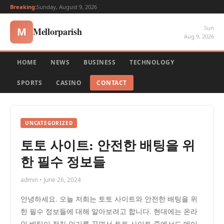
Breaking:
Sunday, August 9, 2026
Sun
Mellorparish
M
Aug 9, 2026
HOME
NEWS
BUSINESS
TECHNOLOGY
SPORTS
CASINO
CONTACT
UNCATEGORIZED
토토 사이트: 안전한 배팅을 위
한 필수 정보들
admin • June 26, 2024
안녕하세요. 오늘 저희는 토토 사이트와 안전한 배팅을 위
한 필수 정보들에 대해 알아보려고 합니다. 현대에는 온라
인 배팅이 점차 인기를 끌면서 토토 사이트 중에서도 메이