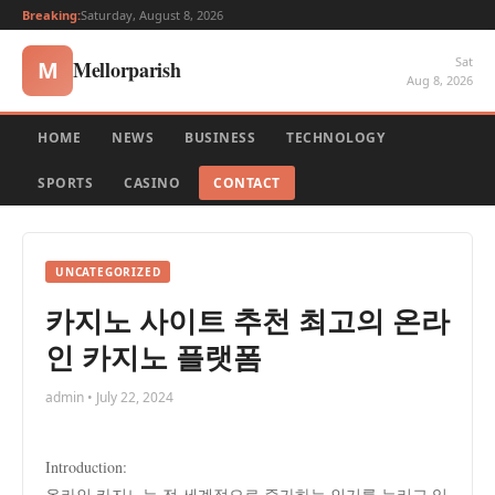
Breaking:
Saturday, August 8, 2026
Sat
Mellorparish
M
Aug 8, 2026
HOME
NEWS
BUSINESS
TECHNOLOGY
SPORTS
CASINO
CONTACT
UNCATEGORIZED
카지노 사이트 추천 최고의 온라
인 카지노 플랫폼
admin • July 22, 2024
Introduction:
온라인 카지노는 전 세계적으로 증가하는 인기를 누리고 있