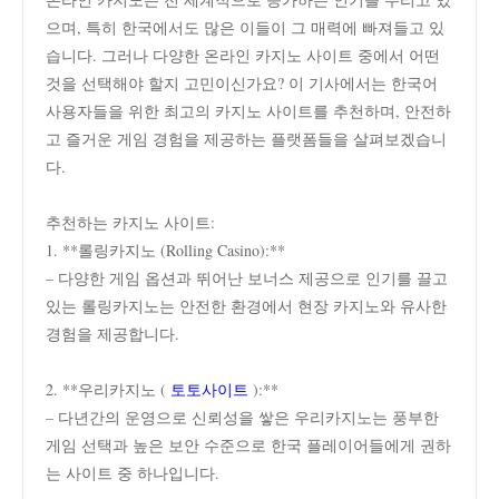
으며, 특히 한국에서도 많은 이들이 그 매력에 빠져들고 있
습니다. 그러나 다양한 온라인 카지노 사이트 중에서 어떤
것을 선택해야 할지 고민이신가요? 이 기사에서는 한국어
사용자들을 위한 최고의 카지노 사이트를 추천하며, 안전하
고 즐거운 게임 경험을 제공하는 플랫폼들을 살펴보겠습니
다.
추천하는 카지노 사이트:
1. **롤링카지노 (Rolling Casino):**
– 다양한 게임 옵션과 뛰어난 보너스 제공으로 인기를 끌고
있는 롤링카지노는 안전한 환경에서 현장 카지노와 유사한
경험을 제공합니다.
2. **우리카지노 (
토토사이트
):**
– 다년간의 운영으로 신뢰성을 쌓은 우리카지노는 풍부한
게임 선택과 높은 보안 수준으로 한국 플레이어들에게 권하
는 사이트 중 하나입니다.