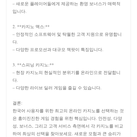
– 새로운 플레이어들에게 제공하는 환영 보너스가 매력적
입니다.
2. **카지노 맥스:**
– 안정적인 소프트웨어 및 탁월한 고객 지원으로 유명합니
다.
– 다양한 프로모션과 대규모 잭팟이 특징입니다.
3. **스피닝 카지노:**
– 현장 카지노의 현실적인 분위기를 온라인으로 전달합니
다.
– 다양한 라이브 딜러 게임을 즐길 수 있습니다.
결론:
한국어 사용자를 위한 최고의 온라인 카지노를 선택하는 것
은 흥미진진한 게임 경험을 위한 핵심입니다. 안전성, 다양
성, 보너스, 그리고 고객 서비스 측면에서 각 카지노를 비교
하여 최상의 선택을 찾아보세요. 새로운 모험과 큰 승리가