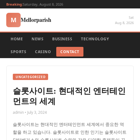
Breaking:
Saturday, August 8, 2026
Sat
Mellorparish
M
Aug 8, 2026
HOME
NEWS
BUSINESS
TECHNOLOGY
SPORTS
CASINO
CONTACT
UNCATEGORIZED
슬롯사이트: 현대적인 엔터테인
먼트의 세계
admin • July 3, 2024
슬롯사이트는 현대적인 엔터테인먼트 세계에서 중요한 역
할을 하고 있습니다. 슬롯사이트로 인한 인기는 슬롯사이트
닥터베가스와 슬롯사이트 순위와 같은 다양한 주제들이 꾸