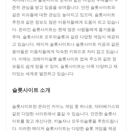
준히 관심을 받고 있음을 보여줍니다. 안전 슬롯사이트와
같은 이슈들에 대한 관심도 높아지고 있으며, 슬롯사이트
추천과 같은 정보도 많은 이용자들에게 도움이 되고 있습니
다. 온라인 슬롯사이트는 현재 많은 사람들에게 즐거움을
주며, 슬롯사이트 모두의슬롯과 같은 다양한 게임이 제공되
고 있습니다. 메이저 슬롯사이트나 슬롯사이트 카공과 같은
용어들은 이용자들에게 익숙한 키워드로 자리 잡고 있습니
다. 이제는 크레이지슬롯 슬롯사이트 접속 주소와 같은 정
보들도 쉽게 얻을 수 있어, 슬롯사이트는 더욱 다양하고 재
미있는 세계로 발전하고 있습니다.
슬롯사이트 소개
슬롯사이트란 온라인 카지노 게임 중 하나로, 닥터베가스와
같은 다양한 사이트에서 즐길 수 있습니다. 안전한 슬롯사
이트를 찾고 계신다면, 카놀자나 모두의슬롯을 추천드립니
다. 이러한 메이저 슬롯사이트는 다양한 슬롯 게임을 제공