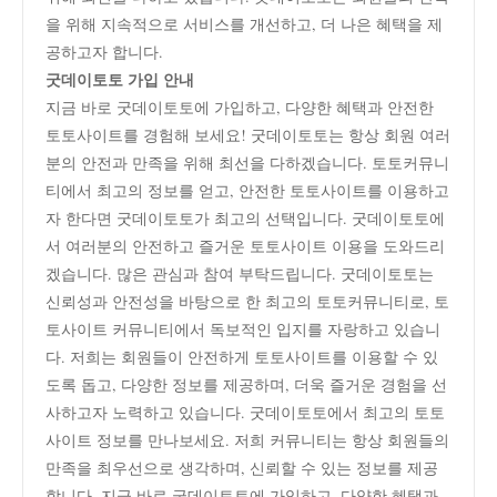
을 위해 지속적으로 서비스를 개선하고, 더 나은 혜택을 제
공하고자 합니다.
굿데이토토 가입 안내
지금 바로 굿데이토토에 가입하고, 다양한 혜택과 안전한
토토사이트를 경험해 보세요! 굿데이토토는 항상 회원 여러
분의 안전과 만족을 위해 최선을 다하겠습니다. 토토커뮤니
티에서 최고의 정보를 얻고, 안전한 토토사이트를 이용하고
자 한다면 굿데이토토가 최고의 선택입니다. 굿데이토토에
서 여러분의 안전하고 즐거운 토토사이트 이용을 도와드리
겠습니다. 많은 관심과 참여 부탁드립니다. 굿데이토토는
신뢰성과 안전성을 바탕으로 한 최고의 토토커뮤니티로, 토
토사이트 커뮤니티에서 독보적인 입지를 자랑하고 있습니
다. 저희는 회원들이 안전하게 토토사이트를 이용할 수 있
도록 돕고, 다양한 정보를 제공하며, 더욱 즐거운 경험을 선
사하고자 노력하고 있습니다. 굿데이토토에서 최고의 토토
사이트 정보를 만나보세요. 저희 커뮤니티는 항상 회원들의
만족을 최우선으로 생각하며, 신뢰할 수 있는 정보를 제공
합니다. 지금 바로 굿데이토토에 가입하고, 다양한 혜택과