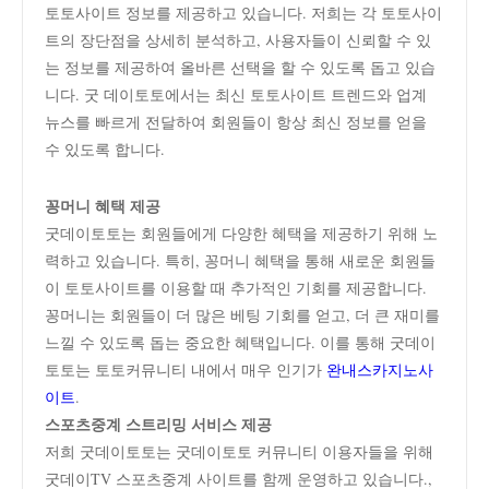
토토사이트 정보를 제공하고 있습니다. 저희는 각 토토사이
트의 장단점을 상세히 분석하고, 사용자들이 신뢰할 수 있
는 정보를 제공하여 올바른 선택을 할 수 있도록 돕고 있습
니다. 굿 데이토토에서는 최신 토토사이트 트렌드와 업계
뉴스를 빠르게 전달하여 회원들이 항상 최신 정보를 얻을
수 있도록 합니다.
꽁머니 혜택 제공
굿데이토토는 회원들에게 다양한 혜택을 제공하기 위해 노
력하고 있습니다. 특히, 꽁머니 혜택을 통해 새로운 회원들
이 토토사이트를 이용할 때 추가적인 기회를 제공합니다.
꽁머니는 회원들이 더 많은 베팅 기회를 얻고, 더 큰 재미를
느낄 수 있도록 돕는 중요한 혜택입니다. 이를 통해 굿데이
토토는 토토커뮤니티 내에서 매우 인기가
완내스카지노사
이트
.
스포츠중계 스트리밍 서비스 제공
저희 굿데이토토는 굿데이토토 커뮤니티 이용자들을 위해
굿데이TV 스포츠중계 사이트를 함께 운영하고 있습니다.,