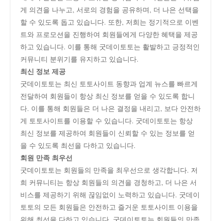
게 의견을 나누고, 서로의 경험을 공유하며, 더 나은 선택을
할 수 있도록 돕고 있습니다. 또한, 저희는 정기적으로 이벤
트와 프로모션을 진행하여 회원들에게 다양한 혜택을 제공
하고 있습니다. 이를 통해 굿데이토토는 활발하고 긍정적인
커뮤니티 분위기를 유지하고 있습니다.
최신 정보 제공
굿데이토토는 최신 토토사이트 동향과 업계 뉴스를 빠르게
전달하여 회원들이 항상 최신 정보를 얻을 수 있도록 합니
다. 이를 통해 회원들은 더 나은 결정을 내리고, 보다 안전하
게 토토사이트를 이용할 수 있습니다. 굿데이토토는 항상
최신 정보를 제공하여 회원들이 신뢰할 수 있는 정보를 얻
을 수 있도록 최선을 다하고 있습니다.
회원 만족 최우선
굿데이토토는 회원들의 만족을 최우선으로 생각합니다. 저
희 커뮤니티는 항상 회원들의 의견을 경청하고, 더 나은 서
비스를 제공하기 위해 끊임없이 노력하고 있습니다. 굿데이
토토의 모든 회원들은 안전하고 즐거운 토토사이트 이용을
위해 최선을 다하고 있습니다. 굿데이토토는 회원들의 만족