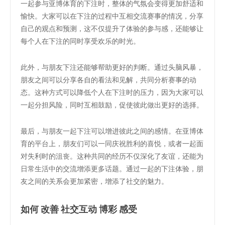
一起参与亚博体育的下注时，整体的气氛会变得更加舒适和
愉快。大家可以在下注的过程中互相交流赛事的情况，分享
自己的观点和预测，这不仅提升了体验的参与感，还能够让
每个人在下注的同时享受欢乐的时光。
此外，与朋友下注还能够帮助更好的判断。通过头脑风暴，
朋友之间可以分享各自的看法和见解，共同分析赛事的动
态。这种方式可以降低个人在下注时的压力，因为大家可以
一起分担风险，同时互相鼓励，促使彼此做出更好的选择。
最后，与朋友一起下注可以增进彼此之间的感情。在亚博体
育的平台上，朋友们可以一同庆祝胜利的喜悦，或者一起面
对失利时的沮丧。这种共同的经历不仅深化了友谊，还能为
日常生活中的交流增添更多话题。通过一起的下注体验，朋
友之间的关系会更加紧密，增添了社交的魅力。
如何 改善 社交互动 博彩 感受